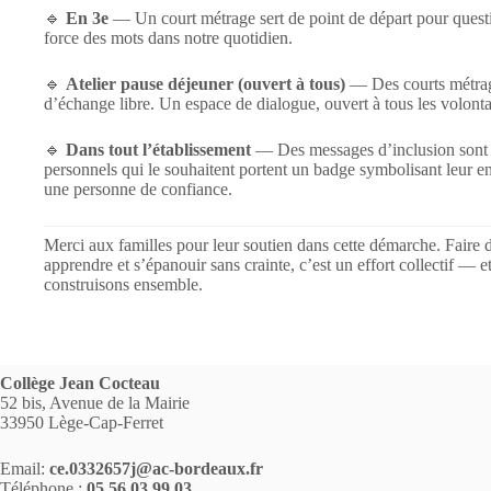
🔹
En 3e
— Un court métrage sert de point de départ pour questio
force des mots dans notre quotidien.
🔹
Atelier pause déjeuner (ouvert à tous)
— Des courts métrage
d’échange libre. Un espace de dialogue, ouvert à tous les volonta
🔹
Dans tout l’établissement
— Des messages d’inclusion sont 
personnels qui le souhaitent portent un badge symbolisant leur en
une personne de confiance.
Merci aux familles pour leur soutien dans cette démarche. Faire 
apprendre et s’épanouir sans crainte, c’est un effort collectif — 
construisons ensemble.
Collège Jean Cocteau
52 bis, Avenue de la Mairie
33950 Lège-Cap-Ferret
Email:
ce.0332657j@ac-bordeaux.fr
Téléphone :
05.56.03.99.03