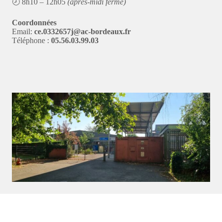
🕗 8h10 – 12h05
(après-midi fermé)
Coordonnées
Email:
ce.0332657j@ac-bordeaux.fr
Téléphone :
05.56.03.99.03